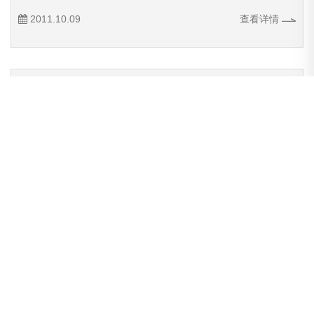
2011.10.09
查看详情
威龙公司举行华企在线商学院威龙分院开学典礼
6月26日下午，威龙公司在潍坊丽景酒店举行华企在线商学
院威龙电子商务科技有限公司分院开学典礼。威龙公司董事长兼
总经理王大威先生致